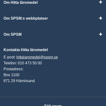
Om Hitta läromedel
Visa
Om SPSM:s webbplatser
Vis
Om SPSM
Vis
Kontakta Hitta läromedel
E-post:
hittalaromedel@spsm.se
Telefon: 010 473 50 00
Postadress:
Box 1100
871 29 Härnösand