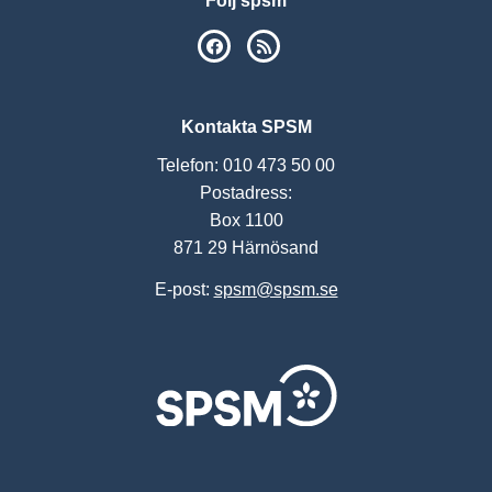
Följ spsm
SPSM på Facebook
RSS
Kontakta SPSM
Telefon: 010 473 50 00
Postadress:
Box 1100
871 29 Härnösand
E-post:
spsm@spsm.se